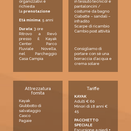
organizzativi è
in tessuto tecnico) e
richiesta
pantaloncini /
la
prenotazione
costume da bagno
Ciabatte – sandali –
Età minima
: 5 anni
infradito
Scarpe di ricambio
Durata
: 3 ore
Cambio post attività
Ritrovo a Revò
presso il Kayak
Center Parco
Fluviale Novella,
Consigliamo di
nel
Parcheggio
portare con sè una
Casa Campia
borraccia d’acqua e
crema solare
Attrezzatura
Tariffe
fornita
KAYAK
Kayak
Adulti € 60
Giubbotto di
Minori di 18 anni €
salvataggio
45
Casco
PACCHETTO
Pagaie
SPECIALE
Escursione a piedi
+