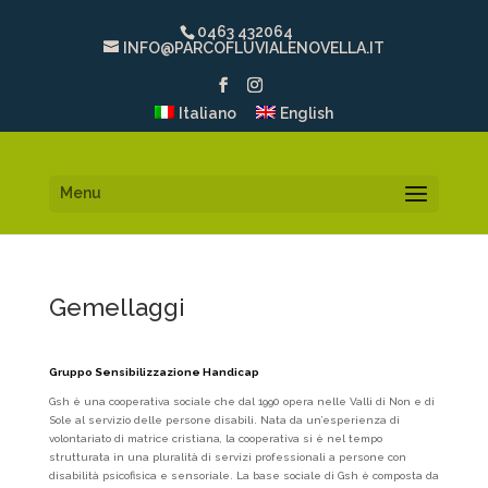
0463 432064
INFO@PARCOFLUVIALENOVELLA.IT
Italiano
English
Menu
Gemellaggi
Gruppo Sensibilizzazione Handicap
Gsh è una cooperativa sociale che dal 1990 opera nelle Valli di Non e di
Sole al servizio delle persone disabili. Nata da un’esperienza di
volontariato di matrice cristiana, la cooperativa si è nel tempo
strutturata in una pluralità di servizi professionali a persone con
disabilità psicofisica e sensoriale. La base sociale di Gsh è composta da