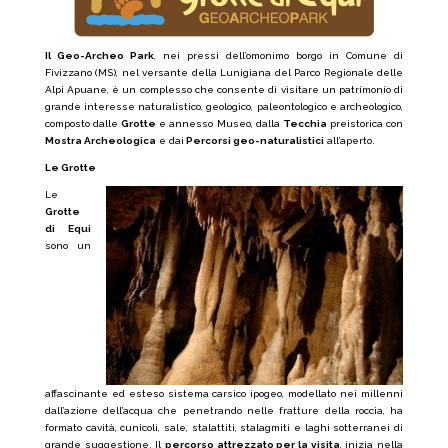
Il Geo-Archeo Park
, nei pressi dell’omonimo borgo in Comune di
Fivizzano (MS), nel versante della Lunigiana del Parco Regionale delle
Alpi Apuane, è un complesso che consente di visitare un patrimonio di
grande interesse naturalistico, geologico, paleontologico e archeologico,
composto dalle
Grotte
e annesso Museo, dalla
Tecchia
preistorica con
Mostra Archeologica
e dai
Percorsi geo-naturalistici
all’aperto.
Le Grotte
Le
Grotte
di Equi
sono un
affascinante ed esteso sistema
carsico ipogeo, modellato nei millenni
dall’azione dell’acqua che penetrando nelle fratture della roccia, ha
formato cavità, cunicoli, sale, stalattiti, stalagmiti e laghi sotterranei di
grande suggestione. Il
percorso attrezzato per la visita
, inizia nella