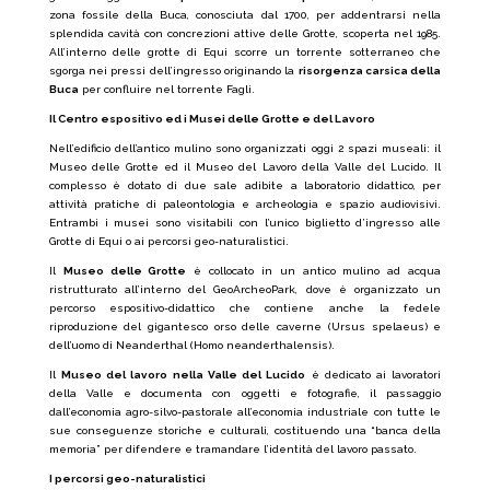
zona fossile della Buca, conosciuta dal 1700, per addentrarsi nella
splendida cavità con concrezioni attive delle Grotte, scoperta nel 1985.
All’interno delle grotte di Equi scorre un torrente sotterraneo che
sgorga nei pressi dell’ingresso originando la
risorgenza carsica della
Buca
per confluire nel torrente Fagli.
Il Centro espositivo ed i Musei delle Grotte e del Lavoro
Nell’edificio dell’antico mulino sono organizzati oggi 2 spazi museali: il
Museo delle Grotte ed il Museo del Lavoro della Valle del Lucido. Il
complesso è dotato di due sale adibite a laboratorio didattico, per
attività pratiche di paleontologia e archeologia e spazio audiovisivi.
Entrambi i musei sono visitabili con l’unico biglietto d’ingresso alle
Grotte di Equi o ai percorsi geo-naturalistici.
Il
Museo delle Grotte
è collocato in un antico mulino ad acqua
ristrutturato all’interno del GeoArcheoPark, dove è organizzato un
percorso espositivo-didattico che contiene anche la fedele
riproduzione del gigantesco orso delle caverne (Ursus spelaeus) e
dell’uomo di Neanderthal (Homo neanderthalensis).
Il
Museo del lavoro nella Valle del Lucido
è dedicato ai lavoratori
della Valle e documenta con oggetti e fotografie, il passaggio
dall’economia agro-silvo-pastorale all’economia industriale con tutte le
sue conseguenze storiche e culturali, costituendo una “banca della
memoria” per difendere e tramandare l’identità del lavoro passato.
I percorsi geo-naturalistici