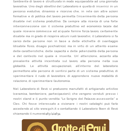
l’ambiente di lavoro è strutturato in modo equiparabile ad una giornata
lavorativa. Uno degli obiettivi del Laboratorio è quello di inserirsi in un
percorso evolutivo, dinamico e ricorsivo che, in rete con altre azioni
formative e di politica del lavoro permetta l’inserimento della persona
disabile nel sistema produttivo. Da sempre alla ricerca di una forte
interconnessione con il sistema produttivo ed economico locale dal
quale ricevere commesse ed al quale fornire forza lavoro, certamente
disabile ma in grado di ricoprire alcuni ruoli lavorativi, il Laboratorio si fa
carico delle persone non in base a delle etichette di svantaggio
(disabile fisico, disagio psichiatrico), ma in virtù di un attento esame
delle caratteristiche, delle capacità e delle potenzialità della persona
e del contesto nel quale è inserita. Un’ attenzione, accanto alla
prevalente attività incentrata sul lavoro, alla persona nella sua
globalità. Le attività occupazionali, all’interno del laboratorio
permettono alle persone di sentirsi parte di un sistema produttivo, di
sperimentare il ruolo di lavoratore, di apprendere nuove modalità di
relazione, di sperimentare l’autonomia.
Nel Laboratorio di Revò si producono manufatti di artigianato artistico
(ceramica, bomboniere, partecipazioni), che vengono venduti presso i
nostri stand e il punto vendita “Lo Scrigno del Palazzo assessorile” a
Cles. Chi fosse interessato a visionare i nostri cataloghi può farlo
accedendo al sito www.gsh.it o contattando il Laboratorio Roen di Revò
chiamando il numero0463/424634.