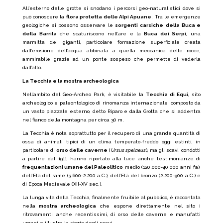
All’esterno delle grotte si snodano i percorsi geo-naturalistici dove si
può conoscere la
flora protetta delle Alpi Apuane
. Tra le emergenze
geologiche si possono osservare le
sorgenti carsiche
della Buca e
della Barrila
che scaturiscono nell’are e la
Buca dei Serpi
, una
marmitta dei giganti, particolare formazione superficiale creata
dall’erosione dell’acqua abbinata a quella meccanica delle rocce,
ammirabile grazie ad un ponte sospeso che permette di vederla
dall’alto.
La Tecchia e la mostra archeologica
Nell’ambito del Geo-Archeo Park, è visitabile la
Tecchia di Equi
, sito
archeologico e paleontologico di rinomanza internazionale, composto da
un vasto piazzale esterno, detto Riparo e dalla Grotta che si addentra
nel fianco della montagna per circa 30 m.
La Tecchia è nota soprattutto per il recupero di una grande quantità di
ossa di animali tipici di un clima temperato-freddo oggi estinti, in
particolare di
orso delle caverne
(
Ursus spelaeus
), ma gli scavi, condotti
a partire dal 1911, hanno riportato alla luce anche testimonianze di
frequentazioni umane del Paleolitico
medio (120.000-40.000 anni fa),
dell’Età del rame (3.600-2.200 a.C.), dell’Età del bronzo (2.200-900 a.C.) e
di Epoca Medievale (XII-XV sec.).
La lunga vita della Tecchia, finalmente fruibile al pubblico, è raccontata
nella
mostra archeologica
che espone direttamente nel sito i
ritrovamenti, anche recentissimi, di orso delle caverne e manufatti
umani e illustra la storia degli scavi.