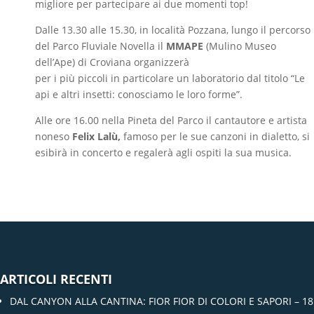
migliore per partecipare ai due momenti top!
Dalle 13.30 alle 15.30, in località Pozzana, lungo il percorso
del Parco Fluviale Novella il
MMAPE
(Mulino Museo
dell’Ape) di Croviana organizzerà
per i più piccoli in particolare un laboratorio dal titolo “Le
api e altri insetti: conosciamo le loro forme”.
Alle ore 16.00 nella Pineta del Parco il cantautore e artista
noneso
Felix Lalù,
famoso per le sue canzoni in dialetto, si
esibirà in concerto e regalerà agli ospiti la sua musica.
ARTICOLI RECENTI
DAL CANYON ALLA CANTINA: FIOR FIOR DI COLORI E SAPORI – 18