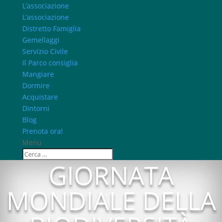
L’associazione
L’associazione
Distretto Famiglia
Gemellaggi
Servizio Civile
Il Parco consiglia
Mangiare
Dormire
Acquistare
Dintorni
Blog
Prenota ora!
Menu
GIORNATA
MONDIALE DELLA