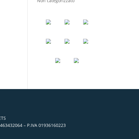
Non categorizzato
ETS
. 0463432064 – P.IVA 01936160223