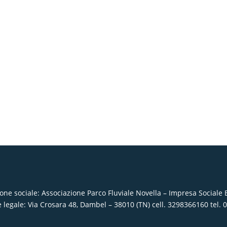
one sociale: Associazione Parco Fluviale Novella – Impresa Sociale 
 legale: Via Crosara 48, Dambel – 38010 (TN) cell. 3298366160 tel