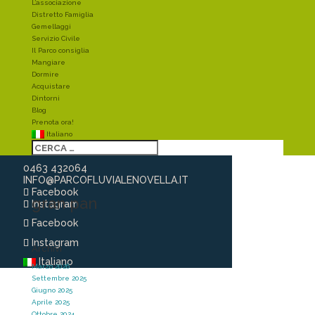
L’associazione
Distretto Famiglia
Gemellaggi
Servizio Civile
Il Parco consiglia
Mangiare
Dormire
Acquistare
Dintorni
Blog
Prenota ora!
Italiano
0463 432064
INFO@PARCOFLUVIALENOVELLA.IT
Facebook
gran pan
Instagram
Facebook
Instagram
Archivi
Italiano
Marzo 2026
Settembre 2025
Giugno 2025
Aprile 2025
Ottobre 2024