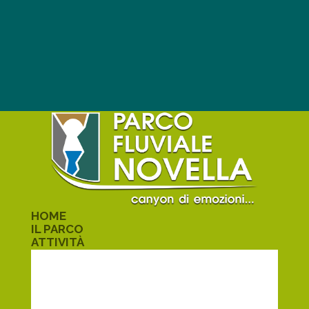
HOME
IL PARCO
ATTIVITÀ
TREKKING
KAYAK
CANYONING
SCUOLE
ALMELETO