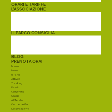
ORARI E TARIFFE
L’ASSOCIAZIONE
L’ASSOCIAZIONE
DISTRETTO FAMIGLIA
GEMELLAGGI
SERVIZIO CIVILE
IL PARCO CONSIGLIA
MANGIARE
DORMIRE
ACQUISTARE
DINTORNI
BLOG
PRENOTA ORA!
Menu
Home
Il Parco
Attività
Trekking
Kayak
Canyoning
Scuole
AlMeleto
Orari e tariffe
L’associazione