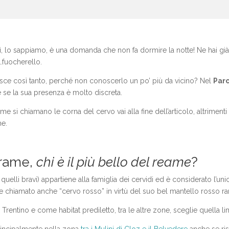
 lo sappiamo, è una domanda che non fa dormire la notte! Ne hai già s
i…fuocherello.
sisce così tanto, perché non conoscerlo un po’ più da vicino? Nel
Parc
se la sua presenza è molto discreta.
si chiamano le corna del cervo vai alla fine dell’articolo, altriment
me.
brame,
chi è il più bello del reame
?
elli bravi) appartiene alla famiglia dei cervidi ed è considerato l’un
chiamato anche “cervo rosso” in virtù del suo bel mantello rosso rame
n Trentino e come habitat prediletto, tra le altre zone, sceglie quella l