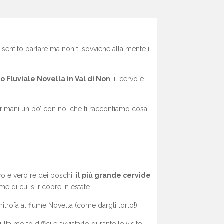
entito parlare ma non ti sovviene alla mente il
o Fluviale Novella in Val di Non
, il cervo è
i rimani un po’ con noi che ti raccontiamo cosa
ico e vero re dei boschi,
il più grande cervide
 di cui si ricopre in estate.
imitrofa al fiume Novella (come dargli torto!).