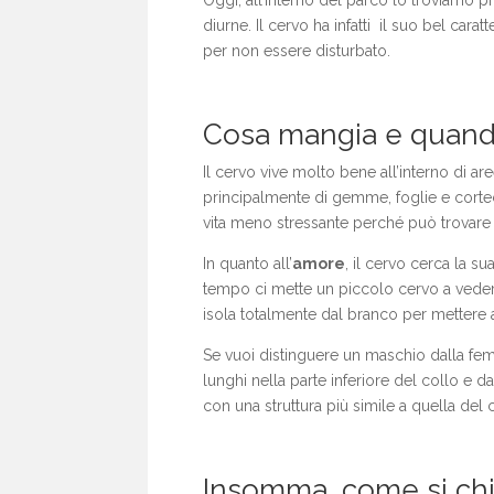
Oggi, all’interno del parco lo troviamo 
diurne. Il cervo ha infatti il suo bel car
per non essere disturbato.
Cosa mangia e quando
Il cervo vive molto bene all’interno di a
principalmente di gemme, foglie e cortecc
vita meno stressante perché può trovare
In quanto all’
amore
, il cervo cerca la s
tempo ci mette un piccolo cervo a veder
isola totalmente dal branco per mettere 
Se vuoi distinguere un maschio dalla fe
lunghi nella parte inferiore del collo e 
con una struttura più simile a quella del 
Insomma, come si chi