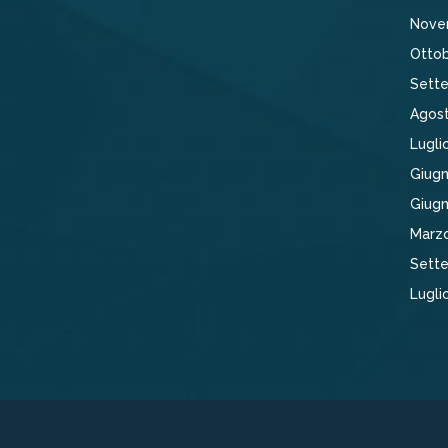
Nove
Ottob
Sett
Agos
Lugli
Giugn
Giug
Marz
Sett
Lugli