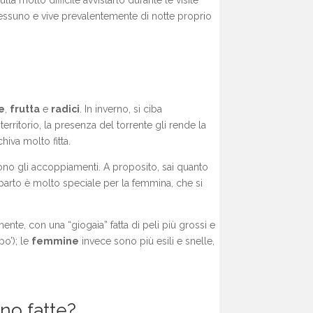
lta molto difficile avvistarlo durante le visite
i nessuno e vive prevalentemente di notte proprio
e
,
frutta
e
radici
. In inverno, si ciba
rritorio, la presenza del torrente gli rende la
iva molto fitta.
ono gli accoppiamenti. A proposito, sai quanto
parto è molto speciale per la femmina, che si
nte, con una “giogaia” fatta di peli più grossi e
po’); le
femmine
invece sono più esili e snelle,
no fatte?