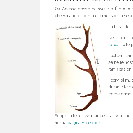
Ok. Adesso possiamo svelarlo. È molto c
che variano di forma e dimensioni a secon
La base dei p
Nella parte p
forca
(se le 
I palchi han
se nelle nos
ramificazioni
I cervi si m
durante le es
come orme, fa
Scopri tutte le avventure e le attività ch
nostra
pagina Facebook
!