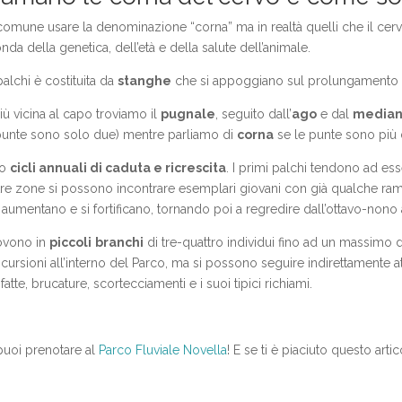
omune usare la denominazione “corna” ma in realtà quelli che il cer
da della genetica, dell’età e della salute dell’animale.
alchi è costituita da
stanghe
che si appoggiano sul prolungamento d
iù vicina al capo troviamo il
pugnale
, seguito dall’
ago
e dal
media
punte sono solo due) mentre parliamo di
corna
se le punte sono più 
no
cicli annuali di caduta e ricrescita
. I primi palchi tendono ad es
tre zone si possono incontrare esemplari giovani con già qualche ramif
 aumentano e si fortificano, tornando poi a regredire dall’ottavo-nono
uovono in
piccoli
branchi
di tre-quattro individui fino ad un massimo di
cursioni all’interno del Parco, ma si possono seguire indirettamente at
tte, brucature, scortecciamenti e i suoi tipici richiami.
e puoi prenotare al
Parco Fluviale Novella
! E se ti è piaciuto questo arti