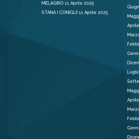
MELAGIRO
11 Aprile 2025
Giug
STANA I CONIGLI!
11 Aprile 2025
Magg
April
Marz
Febbr
Genn
Dice
Lugli
Sett
Magg
April
Marz
Febbr
Genn
Dice