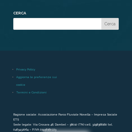
CERCA
Privacy Policy
Aggiorna le preferenze sui
cookie
Termini e Condizioni
Ragione sociale: Associazione Parco Fluviale Novella – Impresa Sociale
ETS
Sede legale: Via Crosara 48, Dambel – 38010 (TN) cell. 3298366160 tel.
0463432064 – P.IVA 01936160223