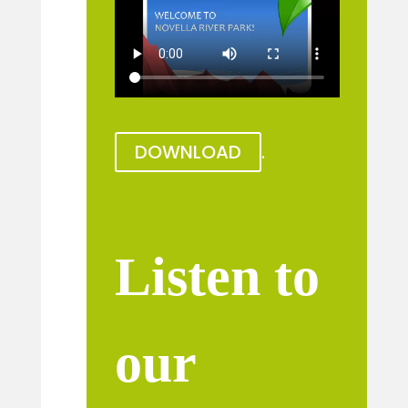
DOWNLOAD
.
Listen to
our